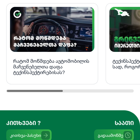
რატომ მოწმდება ავტომობილის
ტექინსპექტ
მაჩვენებელთა დაფა
სად, როგო
ტექინსპექტირებისას?
ᲙᲘᲗᲮᲕᲔᲑᲘ ?
ᲡᲐᲐᲗᲘ
კითხვა-პასუხი
გადაამოწმე