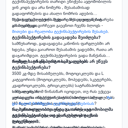
ტექინსპექტირების თარიღი ენიჭება ავტომობილის
ვინ კოდს და არა ნომერს , შესაბამისად
გადაფორმების და ახალი ნომრის აღების
შემთხვევაში ტექინსპექტირების თავიდან ჩატარება
სხვა გავრცელებული მცდარი შეხედულებების
არ მოგიწევთ.
გასაფანტად, გირჩევთ გაეცნოთ ჩვენს ბლოგს -
მითები და რეალობა ტექინსპექტირების შესახებ
.
​​​​​​​ტექინსპექტირების გადავადება შეიძლება?
სამწუხაროდ, გადავადება კანონის ფარგლებში არ
ხდება, უნდა გაიაროთ შესაბამის ვადებში, რათა არ
დაჯარიმდეთ. ტექინსპექტირების ვადა მანქანას
მიენიჭება იმ დღიდან, როცა გაივლით.
რომელ სატრანსპორტო საშუალებებს არ უწევს
ტექინსპექტირება?
3500 კგ-მდე მისაბმელებს, მოტოციკლებს და L
კატეგორიის (მოტოციკლებს, მოპედებს, სკუტერებს,
კვადროცოკლებს, ტრიციკლებს) სატრანსპორტო
საშუალებებს;
იმისათვის, რომ წინასწარ იცოდეთ, თუ რას ექცევა
კლასიკური ინტერესის სატრანსპორტო საშუალებებს
ყურადღება ინსპექტირებისას, იხილეთ ბლოგი -
რა
(40 წელი გამოშვების თარიღიდან);
და რატომ მოწმდება ტექინსპექტირებისას
?
სატრანსპორტო საშუალებებს, რომელთა
რა პერიოდულობით უნდა გაიაროს ავტომობილმა
ექსპლუატაცია მფლობელის მიერ დროებით
ტექინსპექტირება თუ ვსარგებლობ ტაქსის
შეჩერებულია;
ლიცენზიით?
მსუბუქ სამგზავრო ავტომობილებს, რომლების
ტაქსის ლიცენზიის მქონე ავტომობილებისთვის