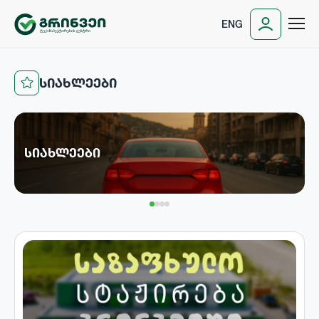
ENG
ᲡᲘᲐᲮᲚᲔᲔᲑᲘ
ᲡᲘᲐᲮᲚᲔᲔᲑᲘ