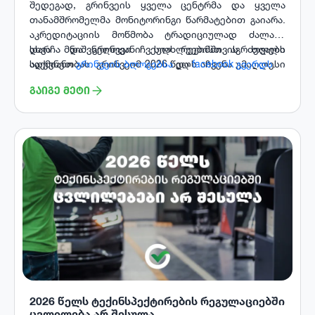
შედეგად, გრინვეის ყველა ცენტრმა და ყველა
თანამშრომელმა მონიტორინგი წარმატებით გაიარა.
აკრედიტაციის მოწმობა ტრადიციულად ძალაში
დარჩა და გრინვეი ჩვეულ რეჟიმში აგრძელებს
სხვა მნიშვნელოვანი სიახლეებისთვის თვალი
საქმიანობას. გრინვეიმ 2026 წელს აჩვენა უმაღლესი
ადევნეთ
გრინვეის ბლოგებსა
და
facebook გვერდს
.
შედეგები და კიდევ ერთხელ დაადასტურა
ᲒᲐᲘᲒᲔ ᲛᲔᲢᲘ
თანამშრომელთა კვალიფიკაცია.
2026 წელს ტექინსპექტირების რეგულაციებში
ცვლილება არ შესულა