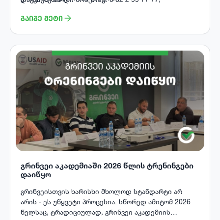
გამოგვიგზავნე რეზიუმე (CV) ელ-ფოსტაზე:
ᲒᲐᲘᲒᲔ ᲛᲔᲢᲘ
hr@gwg.ge.
გრინვეი აკადემიაში 2026 წლის ტრენინგები
დაიწყო
გრინვეისთვის ხარისხი მხოლოდ სტანდარტი არ
არის - ეს უწყვეტი პროცესია. სწორედ ამიტომ 2026
წელსაც, ტრადიციულად, გრინვეი აკადემიის