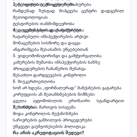
პერიოდული ტექნიკური მომსახურება
3. ტესტირების პროცედურები
რამდენად ზუსტად მიჰყვება ცენტრი დადგენილ
მეთოდოლოგიას
ტესტირების თანმიმდევრობა
შედეგების სწორად დაფიქსირება
4. დოკუმენტაცია და ჩანაწერები
ჩატარებული ინსპექტირების არქივი
მონაცემების სისწორე და დაცვა
ანგარიშგება შესაბამის უწყებებთან
5. ვიდეომონიტორინგი და გამჭვირვალობა
კამერების მუშაობა ინსპექტირების ხაზზე
პროცედურების ჩანაწერის შენახვა
შესაძლო დარღვევების კონტროლი
6. მიუკერძოებლობა
ხომ არ ხდება „ფორმალურად“ მანქანების გატარება
კორუფციის ან შეთანხმებების ნიშნები
ყველა ავტომობილის ერთნაირი სტანდარტით
შემოწმება
7. ხარისხის მართვის სისტემა
შიდა კონტროლის მექანიზმები
საჩივრების განხილვის პროცედურები
უწყვეტი გაუმჯობესების პოლიტიკა
რა არის აკრედიტაციის შედეგი?