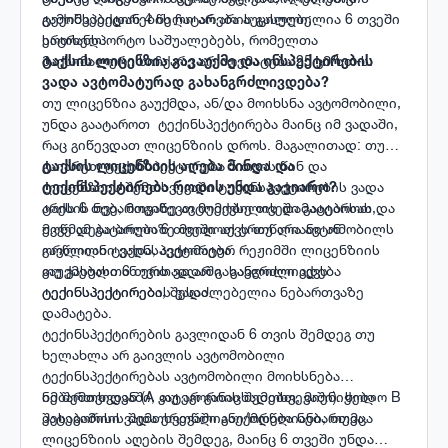
გამოშვებიდან 4 წელი არ არის გასული;
ტექინსპექტირების ჩატარება აუცილებელია 6 თვეში
სატრანსპორტო საშუალებებს, რომელთა
ერთხელ.
მაქსიმალური სიჩქარე არ აღემატება 25 კმ/სთ-ს.
ტაქსის ლიცენზია გავაუქმე და ინსპექტირების
ვადა ავტომატურად გახანგრძლივდება?
თუ ლიცენზია გაუქმდა, ან/და მოიხსნა ავტომობილი,
უნდა გაატაროთ ტექინსპექტირება მაინც იმ ვადაში,
რაც გიწევდათ ლიცენზიის დროს. მაგალითად: თუ
გაიარეთ ტექინსპექტირება 5 თვის წინ და
​​​​​​​ტაქსის ლიცენზიის აღება მინდა და
ლიცენზიის შემთხვევაში ტექინსპექტირების ვადა
ტექინსპექტირება როდის უნდა გავიარო?
არის 6 თვე, მოგიწევთ მეექვსე თვეში გაატაროთ და
ტაქსის ნებართვაზე ავტომობილის დამატებისას,
უკვე ამ გატარებაზე მიიღოთ ერთწლიანი ან
მოწმდება ბოლო 6 თვეში აქვს თუ არა ავტომობილს
ორწლიანი ვადა, ავტომატურ რეჟიმში ლიცენზიის
გავლილი ტექინსპექტირება.
გაუქმებასთან ერთად არ გახანგრძლივდება
თუ გასული 6 თვის ვადაში გავლილი აქვს
ტექინსპექტირების ვადა.
ტექინსპექტირება, შესაძლებელია ნებართვაზე
დამატება.
ტექინსპექტირების გავლიდან 6 თვის შემდეგ თუ
ხელახლა არ გაივლის ავტომობილი
ტექინსპექტირებას ავტომობილი მოიხსნება
ნებართვიდან (A კატეგორიის შემთხვევაში). ხოლო B
იმ შემთხვევაში, თუ არ განაცხადებთ, მიენიჭება
კატეგორიის შემთხვევაში გაუქმდება ნებართვა.
შესაბამისი ვადა ერთწლიანი/ორწლიანი, თუმცა
ლიცენზიის აღების შემდეგ, მაინც 6 თვეში უნდა