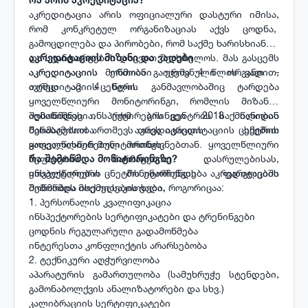
აკრედიტაცია არის ოფიციალური დასტური იმისა,
რომ კონკრეტულ ორგანიზაციას აქვს ცოდნა,
გამოცდილება და პირობები, რომ საქმე ხარისხიანად
და სტანდარტების დაცვით შეასრულოს. მას გასცემს
აკრედიტაციის მიზანი და ვადები
აკრედიტაციის ერთიანი ეროვნული ორგანო -
აკრედიტაციის მოწმობა გაიცემა 4 წლის ვადით,
აკრედიტაციის ცენტრი.
თუმცა ამ 4 წლის განმავლობაშიც ტარდება
ყოველწლიური მონიტორინგი, რომლის მიზანია
შემოწმდეს ინსპექტირების ცენტრის საქმიანობის
აღსანიშნავია, რომ გრინვეი 2018 წლიდან
შესაბამისობა აკრედიტაციის სქემით
წარმატებით ართმევს თავს აკრედიტაციის ცენტრის
გათვალისწინებულ მოთხოვნებთან. ყოველწლიური
ყოველწლიურ მონიტორინგს.
შეფასების წარმატებით დასრულებისას,
რა შემოწმდა მონიტორინგზე?
ინსპექტირების ცნეტრს უნარჩუნდება აკრედიტაციის
ყოველწლიური მონიტორინგის ფარგლებში
მოწმობის მოქმედების ვადა.
შემოწმდა ისეთი საკითხები, როგორიცაა:
1. პერსონალის კვალიფიკაცია
ინსპექტორების სერტიფიკატები და ტრენინგები
ცოდნის რეგულარული გადამოწმება
ინტერესთა კონფლიქტის არარსებობა
2. ტექნიკური აღჭურვილობა
აპარატურის გამართულობა (სამუხრუჭე სტენდები,
გამონაბოლქვის ანალიზატორები და სხვ.)
კალიბრაციის სერტიფიკატები