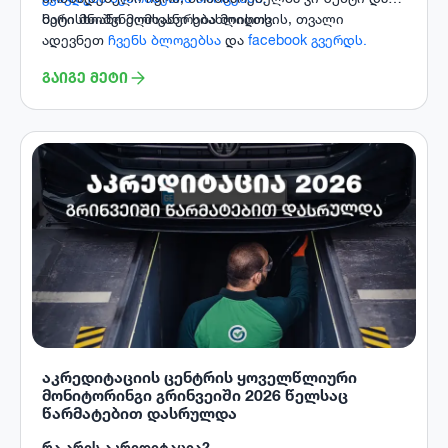
ხარისხიანი მომსახურება მიიღოს.
მეტი მნიშვნელოვანი სიახლისთვის, თვალი
ადევნეთ
ჩვენს ბლოგებსა
და
facebook გვერდს.
ᲒᲐᲘᲒᲔ ᲛᲔᲢᲘ
აკრედიტაციის ცენტრის ყოველწლიური
მონიტორინგი გრინვეიში 2026 წელსაც
წარმატებით დასრულდა
რა არის აკრედიტაცია?