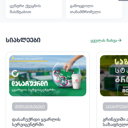
ცენტრი ქვეყნის
გამოცდილი
მასშტაბით
თანამშრომელი
ᲡᲘᲐᲮᲚᲔᲔᲑᲘ
ყველას ნახვა
ᲨᲔᲗᲐᲕᲐᲖᲔᲑᲔᲑᲘ
ᲡᲘᲐᲮᲚᲔᲔᲑ
დასაჩუქრდი ყვარლის
გრინვეიში
სერვიცენტრში
საზაფხულო