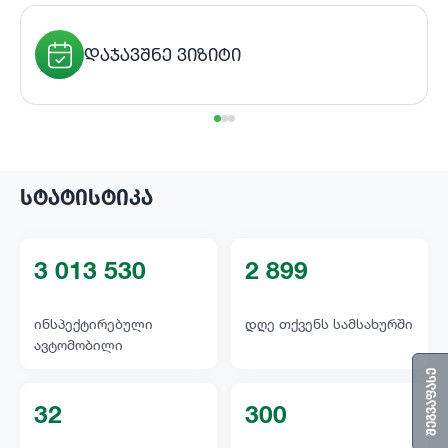
ᲓᲐᲯᲐᲕᲨᲜᲔ ᲕᲘᲖᲘᲢᲘ
ᲡᲢᲐᲢᲘᲡᲢᲘᲙᲐ
3 013 530
2 899
ინსპექტირებული
დღე თქვენს სამსახურში
ავტომობილი
შეგვაფასე
32
300