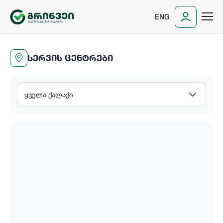
ENG
ᲡᲔᲠᲕᲘᲡ ᲪᲔᲜᲢᲠᲔᲑᲘ
ყველა ქალაქი