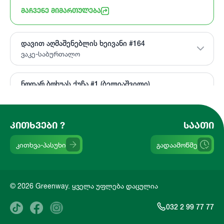
ᲛᲐᲩᲕᲔᲜᲔ ᲛᲘᲛᲐᲠᲗᲣᲚᲔᲑᲐ
დავით აღმაშენებლის ხეივანი #164
ვაკე-საბურთალო
ნოდარ ბოხუას ქუჩა #1 (ბელიაშვილი)
დიდუბე-ჩუღურეთი
ᲙᲘᲗᲮᲕᲔᲑᲘ ?
ᲡᲐᲐᲗᲘ
ილია ვეკუას ქუჩა #54 (გლდანი)
გლდანი-ნაძალადევი
კითხვა-პასუხი
გადაამოწმე
ეველინა თავაძის ქ. #2დ (მარცხენა სანაპირო)
დიდუბე-ჩუღურეთი
© 2026 Greenway. ყველა უფლება დაცულია
რაფაელ აგლაძის 25 (ელიავა)
032 2 99 77 77
დიდუბე-ჩუღურეთი