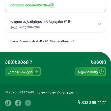
ᲛᲐᲩᲕᲔᲜᲔ ᲛᲘᲛᲐᲠᲗᲣᲚᲔᲑᲐ
დავით აღმაშენებლის ხეივანი #164
ვაკე-საბურთალო
ნოდარ ბოხუას ქუჩა #1 (ბელიაშვილი)
დიდუბე-ჩუღურეთი
ᲙᲘᲗᲮᲕᲔᲑᲘ ?
ᲡᲐᲐᲗᲘ
ილია ვეკუას ქუჩა #54 (გლდანი)
გლდანი-ნაძალადევი
კითხვა-პასუხი
გადაამოწმე
ეველინა თავაძის ქ. #2დ (მარცხენა სანაპირო)
დიდუბე-ჩუღურეთი
© 2026 Greenway. ყველა უფლება დაცულია
რაფაელ აგლაძის 25 (ელიავა)
032 2 99 77 77
დიდუბე-ჩუღურეთი