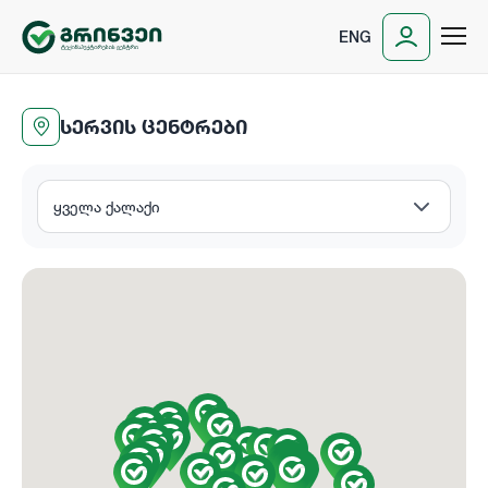
ENG
ᲡᲔᲠᲕᲘᲡ ᲪᲔᲜᲢᲠᲔᲑᲘ
ყველა ქალაქი